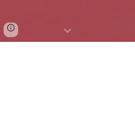
VOTRE PARE-BRISE EST BRISÉ?
POUR LE REMPLACEMENT DE PARE-BRISE...
Appelez 450 227-4099
ou 450
565-2959
Pare-brise à rabais
détient l'un des plus vastes